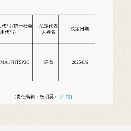
代码 (统一社会
法定代表
决定日期
用代码)
人姓名
陈石
3MA17HT5P3C
2025/8/6
（责任编辑：杨明昊）
[纠错]