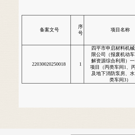
序
备案文号
项目名称
号
四平市申启材料机械
限公司（报废机动车
解资源综合利用）一
22030020250018
1
项目（丙类车间
1
、
及地下消防泵房、水
类车间
3
）