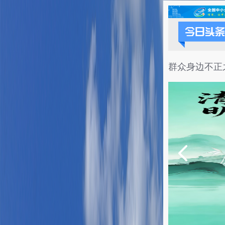
群众身边不正
督电话、扫黑
专项整治小组