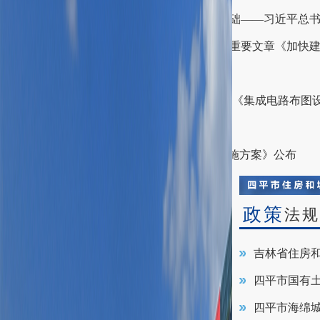
习近平：加快建设健康中国
李强主持召开国务院常务会议
《全国地质灾害防治“十五五”实施方案》公布
政策
法
四平市国有
四平市海绵