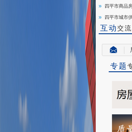
四平市商品
四平市城市
互动
交
专题