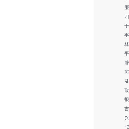
于
I
吉
“