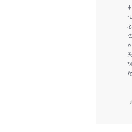
事
“
老
法.
欢
党