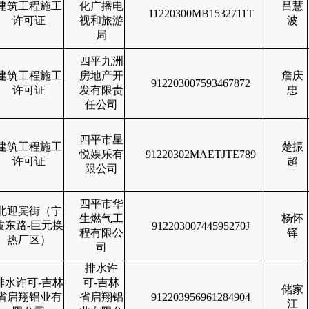
建筑工程施工
化广播电
吕慧
11220300MB1532711T
许可证
视和旅游
波
局
四平九洲
建筑工程施工
房地产开
詹庆
912203007593467872
许可证
发有限责
忠
任公司
四平市星
建筑工程施工
楚振
悦娱乐有
91220302MAETJTE789
许可证
超
限公司
四平市华
北迎宾街（宁
生燃气工
杨怀
波东路-巨元换
91220300744595270J
程有限公
铎
热厂区）
司
排水许
排水许可-吉林
可-吉林
储家
省启翔铝业有
省启翔铝
912203956961284904
江