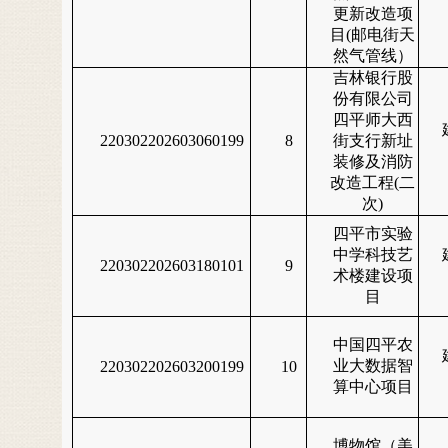
更新改造项
目(邮电街天
然气管线）
吉林银行股
份有限公司
四平师大西
220302202603060199
8
街支行新址
装修及消防
改造工程(二
次)
四平市实验
中学科技艺
220302202603180101
9
术楼建设项
目
中国四平农
业大数据智
220302202603200199
10
算中心项目
博物馆（美