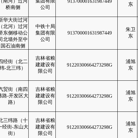
（南河）过河
集团有限
913700001631987449
东
桥南侧
公司
新华大街过河
（北河）过河
中铁十局
朱卫
桥东侧移动公
集团有限
913700001631987449
东
司北墙外至中
公司
国石油南侧
吉林省粮
四经街（北二
浦旭
建建设有
91220300664273298G
纬-北三纬）
东
限公司
汽贸街（南四
吉林省粮
浦旭
纬路-开发区大
建建设有
91220300664273298G
东
路）
限公司
北三纬路（十
吉林省粮
浦旭
一经街-东山大
建建设有
91220300664273298G
东
街）
限公司