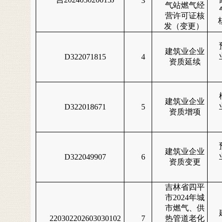
3
气站燃气经
营许可证核
发（变更）
建筑业企业
D322071815
4
资质延续
建筑业企业
D322018671
5
资质增项
建筑业企业
D322049907
6
资质变更
吉林省四平
市2024年城
市燃气、供
220302202603030102
7
热管道老化