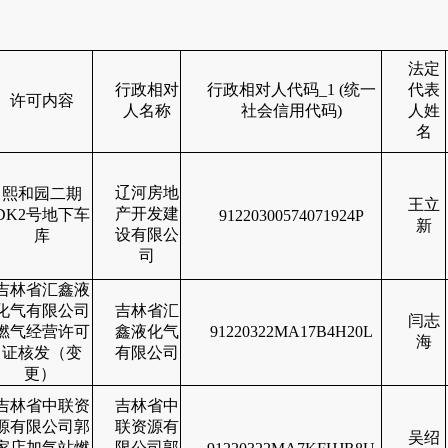
法定
行政相对
行政相对人代码_1 (统一
代表
许可内容
人名称
社会信用代码)
人姓
名
辽河房地
熙和园二期
王立
产开发建
DK2号地下车
91220300574071924P
新
设有限公
库
司
吉林省汇鑫液
化气有限公司
吉林省汇
闫志
燃气经营许可
鑫液化气
91220322MA17B4H20L
海
证核发（变
有限公司
更）
吉林省中联资
吉林省中
源有限公司郭
联资源有
吴绍
家店加气站燃
限公司郭