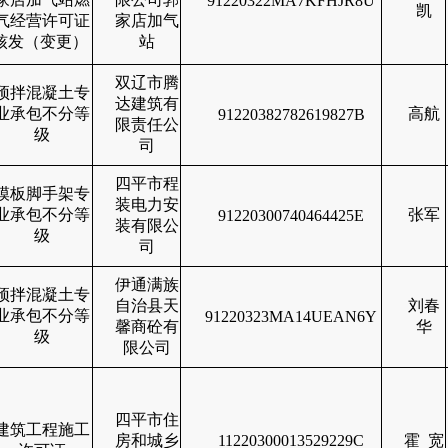
91220322MA7KFHJR8U
凯
气经营许可证
家店加气
核发（变更）
站
双辽市腾
预拌混凝土专
达建筑有
业承包不分等
高航
91220382782619827B
限责任公
级
司
四平市程
模板脚手架专
装电力安
业承包不分等
张军
91220300740464425E
装有限公
级
司
伊通满族
预拌混凝土专
自治县天
刘春
业承包不分等
91220323MA14UEAN6Y
馨商砼有
华
级
限公司
四平市住
建筑工程施工
房和城乡
11220300013529229C
霍
宽