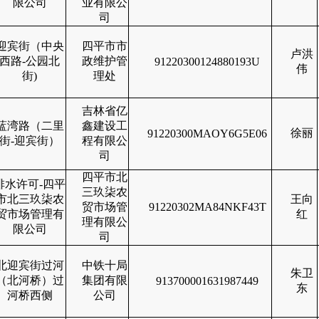
限公司
业有限公
司
迎宾街（中央
四平市市
卢洪
西路-公园北
政维护管
91220300124880193U
伟
街)
理处
吉林省亿
蓝湾路（二里
鑫建设工
徐丽
91220300MAOY6G5E06
街-迎宾街）
程有限公
司
四平市北
排水许可-四平
三玖柒农
市北三玖柒农
王向
贸市场管
91220302MA84NKF43T
贸市场管理有
红
理有限公
限公司
司
北迎宾街过河
中铁十局
朱卫
（北河桥）过
集团有限
913700001631987449
东
河桥西侧
公司