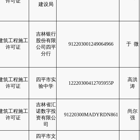
许可证
建设局
吉林银行
建筑工程施工
股份有限
912203001249064966
于
微
许可证
公司四平
分行
建筑工程施工
四平市实
高洪
12220300412705955P
许可证
验中学
涛
吉林省汇
建筑工程施工
诺数字投
尚尔
91220300MADYRDN861
许可证
资有限公
强
司
四平市文