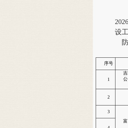
20
设
序号
吉
公
1
2
3
富
4