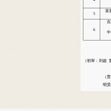
富
5
吉
6
中
（初审：刘超 
（责
明