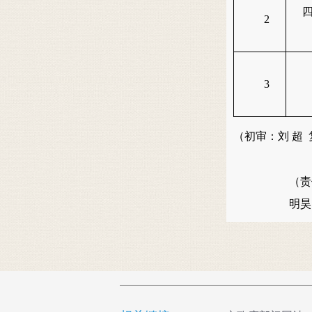
2
3
（初审：刘 超
（责
明