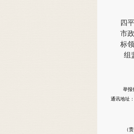
四
市
标
组
举
举报信箱：
通讯地址：四
邮政
（责