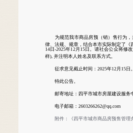
为规范我市商品房预（销）售行为，
律、法规、规章，结合本市实际制定了《
1
4
日
-2025年1
2
月
1
5
日。请社会公众将修改
样), 并注明本人姓名及联系方式。
征求意见截止时间：
2025年1
2
月
15日
特此公告。
邮寄地址：四平市城市房屋建设服务
电子邮箱：2603266262@qq.com
附件：《
四平市城市商品房预售管理