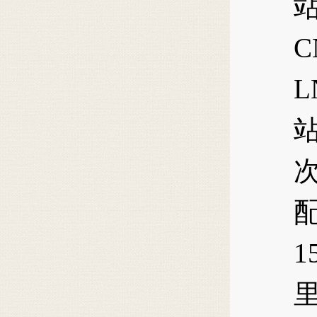
C
L
1