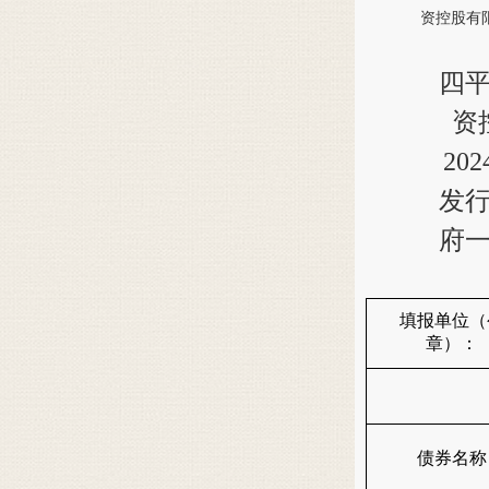
资控股有
四
资
20
发
府
填报单位（
章）：
债券名称