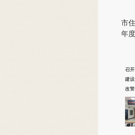
市住
年
4
召开
建设
改警