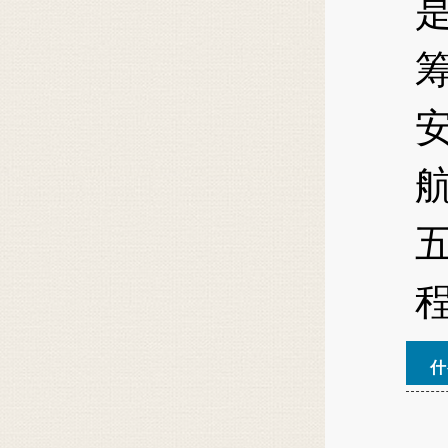
航
五
程
什